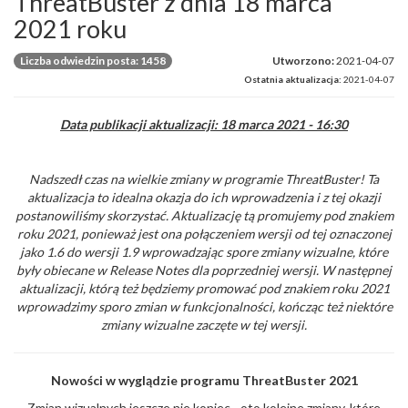
ThreatBuster z dnia 18 marca
2021 roku
Liczba odwiedzin posta: 1458
Utworzono:
2021-04-07
Ostatnia aktualizacja:
2021-04-07
Data publikacji aktualizacji: 18 marca 2021 - 16:30
Nadszedł czas na wielkie zmiany w programie ThreatBuster! Ta
aktualizacja to idealna okazja do ich wprowadzenia i z tej okazji
postanowiliśmy skorzystać. Aktualizację tą promujemy pod znakiem
roku 2021, ponieważ jest ona połączeniem wersji od tej oznaczonej
jako 1.6 do wersji 1.9 wprowadzając spore zmiany wizualne, które
były obiecane w Release Notes dla poprzedniej wersji. W następnej
aktualizacji, którą też będziemy promować pod znakiem roku 2021
wprowadzimy sporo zmian w funkcjonalności, kończąc też niektóre
zmiany wizualne zaczęte w tej wersji.
Nowości w wyglądzie programu ThreatBuster 2021
Zmian wizualnych jeszcze nie koniec - oto kolejne zmiany, które